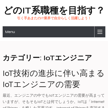
Skip
どのIT系職種を目指す？
to
content
引く手あまたのIT業界で自分らしく活躍しよう！
Menu
カテゴリー:
IoTエンジニア
IoT技術の進歩に伴い高まる
IoTエンジニアの需要
最近、エンジニアの中でもIoTエンジニアの需要が高まって
いますが、そもそもIoTとは何でしょうか。IoTは「Internet
of Things」を略した言葉です。Internet of Thingsを直訳する